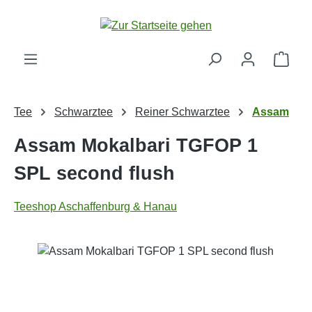
Zum Hauptinhalt springen
Ware
Tee
Schwarztee
Reiner Schwarztee
Assam
Assam Mokalbari TGFOP 1
SPL second flush
Teeshop Aschaffenburg & Hanau
Bildergalerie überspringen