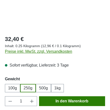
Regulärer Preis:
32,40 €
Inhalt:
0.25 Kilogramm
(12,96 € / 0.1 Kilogramm)
Preise inkl. MwSt. zzgl. Versandkosten
Sofort verfügbar, Lieferzeit: 3 Tage
auswählen
Gewicht
100g
250g
500g
1kg
Produkt Anzahl: Gib den gewünschten Wert e
In den Warenkorb