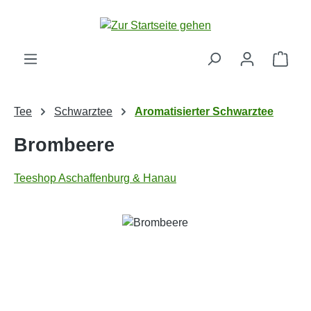
Zum Hauptinhalt springen
Ware
Tee
Schwarztee
Aromatisierter Schwarztee
Brombeere
Teeshop Aschaffenburg & Hanau
Bildergalerie überspringen