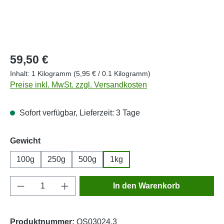
Regulärer Preis:
59,50 €
Inhalt:
1 Kilogramm
(5,95 € / 0.1 Kilogramm)
Preise inkl. MwSt. zzgl. Versandkosten
Sofort verfügbar, Lieferzeit: 3 Tage
auswählen
Gewicht
100g
250g
500g
1kg
Produkt Anzahl: Gib den gewünschten Wert e
In den Warenkorb
Produktnummer:
OS03024.3