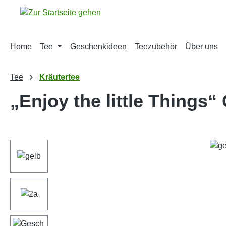
m Hauptinhalt springen
Zur Suche springen
Zur Hauptnavigation springen
Home
Tee
Geschenkideen
Teezubehör
Über uns
Tee
Kräutertee
„Enjoy the little Things
Bildergalerie überspringen