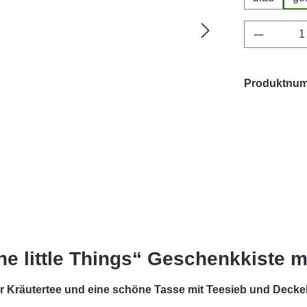
Produkt 
Produktnu
e little Things“ Geschenkkiste m
er Kräutertee und eine schöne Tasse mit Teesieb und Deckel