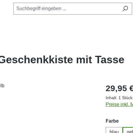
“ Geschenkkiste mit Tasse
Regulärer Pr
29,95 
Inhalt:
1 Stück
Preise inkl.
auswä
Farbe
blau
ge