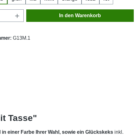
Anzahl: Gib den gewünschten Wert ein oder
In den Warenkorb
mmer:
G13M.1
it Tasse"
 in einer Farbe Ihrer Wahl, sowie ein Glückskeks
inkl.