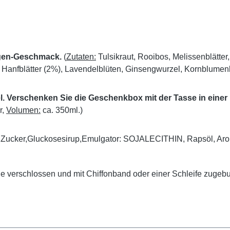
angen-Geschmack.
(
Zutaten:
Tulsikraut, Rooibos, Melissenblätter
Hanfblätter (2%), Lavendelblüten, Ginsengwurzel, Kornblumenb
 Verschenken Sie die Geschenkbox mit der Tasse in einer Farb
r,
Volumen:
ca. 350ml.)
ker,Gluckosesirup,Emulgator: SOJALECITHIN, Rapsöl, Aroma,
ie verschlossen und mit Chiffonband oder einer Schleife zugeb