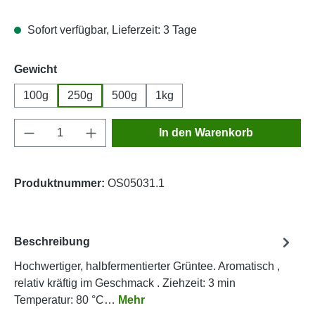
Sofort verfügbar, Lieferzeit: 3 Tage
auswählen
Gewicht
100g
250g
500g
1kg
Produkt Anzahl: Gib den gewünschten Wert e
In den Warenkorb
Produktnummer:
OS05031.1
Beschreibung
Hochwertiger, halbfermentierter Grüntee. Aromatisch ,
relativ kräftig im Geschmack . Ziehzeit: 3 min
Temperatur: 80 °C…
Mehr