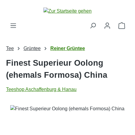
Zum Hauptinhalt springen
Ware
Tee
Grüntee
Reiner Grüntee
Finest Superieur Oolong
(ehemals Formosa) China
Teeshop Aschaffenburg & Hanau
Bildergalerie überspringen