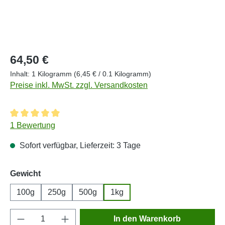
Regulärer Preis:
64,50 €
Inhalt:
1 Kilogramm
(6,45 € / 0.1 Kilogramm)
Preise inkl. MwSt. zzgl. Versandkosten
Durchschnittliche Bewertung von 5 von 5 Sternen
1 Bewertung
Sofort verfügbar, Lieferzeit: 3 Tage
auswählen
Gewicht
100g
250g
500g
1kg
Produkt Anzahl: Gib den gewünschten Wert e
In den Warenkorb