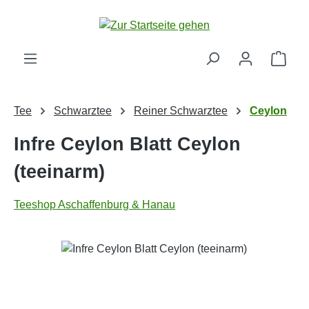
Zum Hauptinhalt springen
Ware
Tee
Schwarztee
Reiner Schwarztee
Ceylon
Infre Ceylon Blatt Ceylon
(teeinarm)
Teeshop Aschaffenburg & Hanau
Bildergalerie überspringen