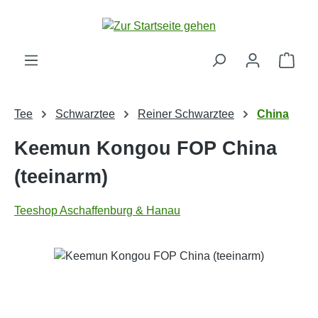
Zum Hauptinhalt springen
Ware
Tee
Schwarztee
Reiner Schwarztee
China
Keemun Kongou FOP China
(teeinarm)
Teeshop Aschaffenburg & Hanau
Bildergalerie überspringen