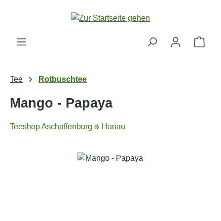
Zum Hauptinhalt springen
Ware
Tee
Rotbuschtee
Mango - Papaya
Teeshop Aschaffenburg & Hanau
Bildergalerie überspringen