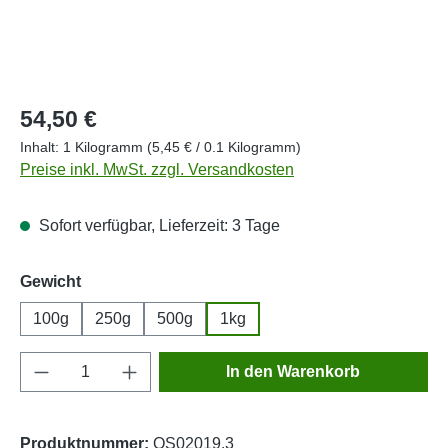
Regulärer Preis:
54,50 €
Inhalt:
1 Kilogramm
(5,45 € / 0.1 Kilogramm)
Preise inkl. MwSt. zzgl. Versandkosten
Sofort verfügbar, Lieferzeit: 3 Tage
auswählen
Gewicht
100g
250g
500g
1kg
Produkt Anzahl: Gib den gewünschten Wert e
In den Warenkorb
Produktnummer:
OS02019.3