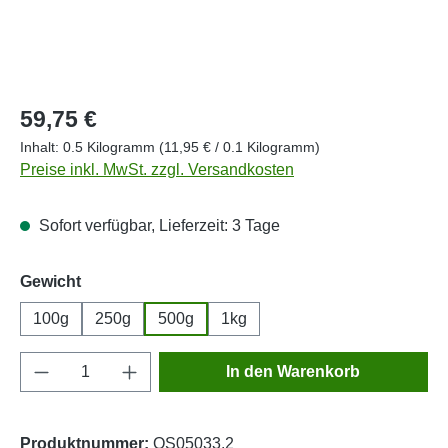
Regulärer Preis:
59,75 €
Inhalt:
0.5 Kilogramm
(11,95 € / 0.1 Kilogramm)
Preise inkl. MwSt. zzgl. Versandkosten
Sofort verfügbar, Lieferzeit: 3 Tage
auswählen
Gewicht
100g
250g
500g
1kg
Produkt Anzahl: Gib den gewünschten Wert e
In den Warenkorb
Produktnummer:
OS05033.2