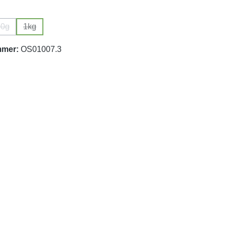
wählen
00g
1kg
ion ist zurzeit nicht verfügbar.)
(Diese Option ist zurzeit nicht verfügbar.)
(Diese Option ist zurzeit nicht verfügbar.)
mmer:
OS01007.3