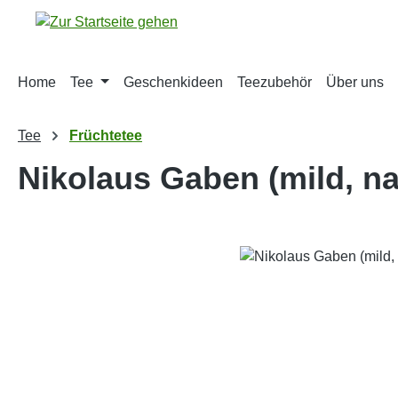
m Hauptinhalt springen
Zur Suche springen
Zur Hauptnavigation springen
Home
Tee
Geschenkideen
Teezubehör
Über uns
Tee
Früchtetee
Nikolaus Gaben (mild, na
Bildergalerie überspringen