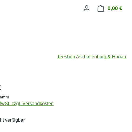
0,00 €
Ware
Teeshop Aschaffenburg & Hanau
eis:
€
gramm
 MwSt. zzgl. Versandkosten
ht verfügbar