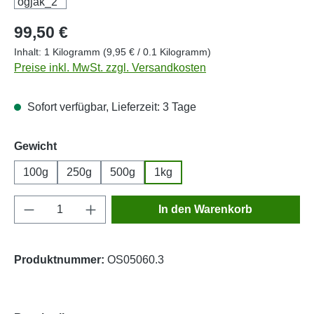
Regulärer Preis:
99,50 €
Inhalt:
1 Kilogramm
(9,95 € / 0.1 Kilogramm)
Preise inkl. MwSt. zzgl. Versandkosten
Sofort verfügbar, Lieferzeit: 3 Tage
auswählen
Gewicht
100g
250g
500g
1kg
Produkt Anzahl: Gib den gewünschten Wert e
In den Warenkorb
Produktnummer:
OS05060.3