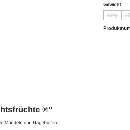
aus
Gewicht
100g
2
(Diese Opt
Produktnu
htsfrüchte ®"
mit Mandeln und Hagebutten.