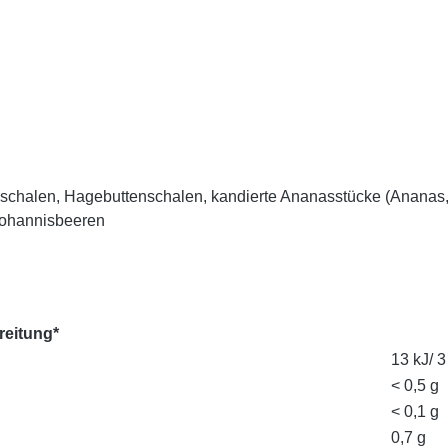
schalen, Hagebuttenschalen, kandierte Ananasstücke (Ananas,
Johannisbeeren
reitung*
13 kJ/ 3
< 0,5 g
< 0,1 g
0,7 g