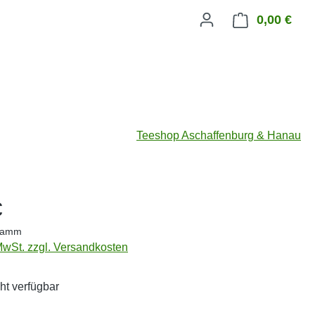
0,00 €
Ware
Teeshop Aschaffenburg & Hanau
eis:
€
gramm
 MwSt. zzgl. Versandkosten
ht verfügbar