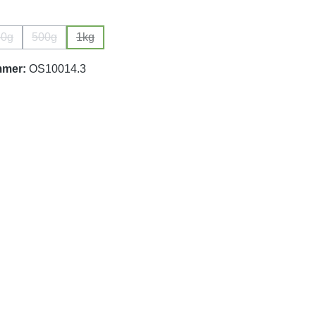
wählen
50g
500g
1kg
ion ist zurzeit nicht verfügbar.)
(Diese Option ist zurzeit nicht verfügbar.)
(Diese Option ist zurzeit nicht verfügbar.)
(Diese Option ist zurzeit nicht verfügbar.)
mmer:
OS10014.3