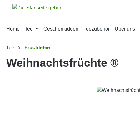
m Hauptinhalt springen
Zur Suche springen
Zur Hauptnavigation springen
Home
Tee
Geschenkideen
Teezubehör
Über uns
Tee
Früchtetee
Weihnachtsfrüchte ®
Bildergalerie überspringen