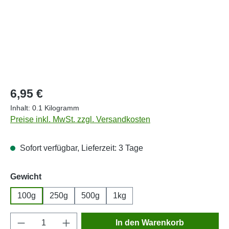
Regulärer Preis:
6,95 €
Inhalt:
0.1 Kilogramm
Preise inkl. MwSt. zzgl. Versandkosten
Sofort verfügbar, Lieferzeit: 3 Tage
auswählen
Gewicht
100g
250g
500g
1kg
Produkt Anzahl: Gib den gewünschten Wert e
In den Warenkorb