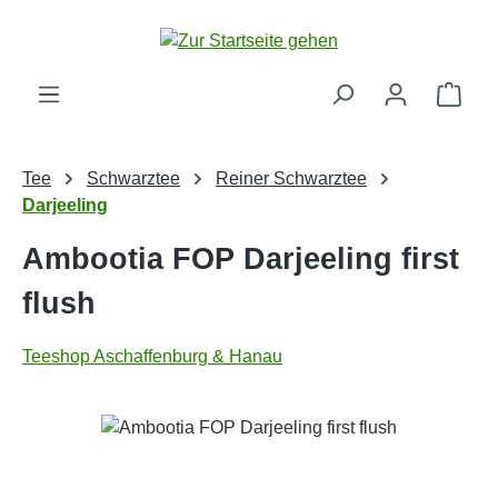
Zum Hauptinhalt springen
Ware
Tee
Schwarztee
Reiner Schwarztee
Darjeeling
Ambootia FOP Darjeeling first
flush
Teeshop Aschaffenburg & Hanau
Bildergalerie überspringen