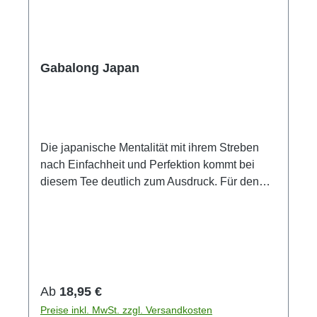
Gabalong Japan
Die japanische Mentalität mit ihrem Streben
nach Einfachheit und Perfektion kommt bei
diesem Tee deutlich zum Ausdruck. Für den
Gabalong werden nur Teeblätter einer
speziellen Unterart der Teepflanze verwendet,
die nur in wenigen Teegärten zu finden ist.
Sein Blatt ist nadelförmig und kräftig
tannengrün. Der Geschmack ist fruchtig, frisch-
blumig. Eine optische und geschmackliche
Regulärer Preis:
Ab
18,95 €
Köstlichkeit! Damit der Gabalong Sie mit
Preise inkl. MwSt. zzgl. Versandkosten