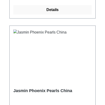
seinem feinen Geschmack verwöhnen und
überraschen kann, sollten Sie ihm eine
Details
besonders achtsame Zubereitung gönnen. Um
eine optimale Entfaltung des Geschmacks
sicherzustellen und das Freisetzen von
Bitterstoffen zu vermeiden, sollte das Wasser
auf 70°C abgekühlt werden, bevor Sie den Tee
für höchstens zwei Minuten ziehen lassen.
Tassenfarbe: hell Ziehzeit: 2 min Temperatur:
70 °C Menge pro Tasse: 1 TL Den Liebhabern
besonderer Grüntees empfehlen wir, einen
Blick in unsere Sammlung Grüner Raritäten zu
werfen.
Jasmin Phoenix Pearls China