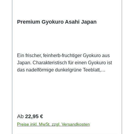
Premium Gyokuro Asahi Japan
Ein frischer, feinherb-fruchtiger Gyokuro aus
Japan. Charakteristisch für einen Gyokuro ist
das nadelförmige dunkelgrüne Teeblatt,
welches sehr schonend und sorgfältig
verarbeitet wird. Der Tee riecht angenehm
frisch und verzückt bereits vor dem Aufgießen
die Teeliebhaber in aller Welt. Der Geschmack
lässt sich am Treffendsten mit den Worten
frisch, spritzig, weich und angenehm
Regulärer Preis:
Ab
22,95 €
beschreiben. Gyokuro bedeutet ins Deutsche
Preise inkl. MwSt. zzgl. Versandkosten
übersetzt so viel wie edler Tautropfen. Es