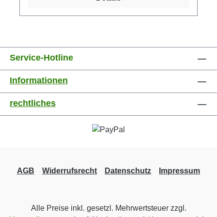
eine optimale Entfaltung des Geschmacks
sicherzustellen und das Freisetzen von
Bitterstoffen zu vermeiden, sollte das Wasser
auf auf 70°C abgekühlt werden, bevor Sie
Ihren Tee für höchstens eineinhalb Minuten
Service-Hotline
ziehen lassen. Ziehzeit: 1 bis 1½ min
Temperatur: 70 °C Menge pro Tasse: 1 TL Den
Informationen
Liebhabern besonderer Grüntees empfehlen
wir, einen Blick in unsere Sammlung Grüner
rechtliches
Raritäten zu werfen.
AGB
Widerrufsrecht
Datenschutz
Impressum
Alle Preise inkl. gesetzl. Mehrwertsteuer zzgl.