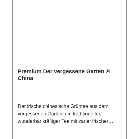
Freisetzen von Bitterstoffen zu vermeiden,
sollte das Wasser auf 70°C abgekühlt werden,
bevor Sie den Tee für höchstens zwei Minuten
ziehen lassen. Tassenfarbe: hell Ziehzeit: 1½
bis 2 min Temperatur: 70 °C Menge pro Tasse:
1 TL Den Liebhabern besonderer Grüntees
empfehlen wir, einen Blick in unsere
Sammlung Grüner Raritäten zu werfen.
Premium Der vergessene Garten ®
China
Der frische chinesische Grüntee aus dem
vergessenen Garten: ein traditioneller,
wunderbar kräftiger Tee mit zarter frischer
Betonung. Das feine Blatt wird nach alter
Methode immer noch per Hand verarbeitet.