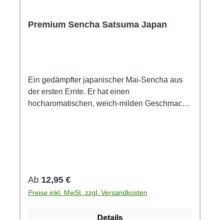
Premium Sencha Satsuma Japan
Ein gedämpfter japanischer Mai-Sencha aus
der ersten Ernte. Er hat einen
hocharomatischen, weich-milden Geschmack
mit fruchtig-herber Note. Sein grasgrünes,
ebenmäßiges Blatt verfügt über die typischen
geschmacklichen Ausprägungen japanischer
Toptees: frisch, weich, fruchtig-grasig. Dieser
Sencha überzeugt selbst den japanischen
Teekenner! Damit Ihr Sencha Satsuma Sie mit
Regulärer Preis:
Ab
12,95 €
seinem feinen Geschmack verwöhnen und
Preise inkl. MwSt. zzgl. Versandkosten
überraschen kann, sollten Sie ihm eine
besonders achtsame Zubereitung gönnen. Um
Details