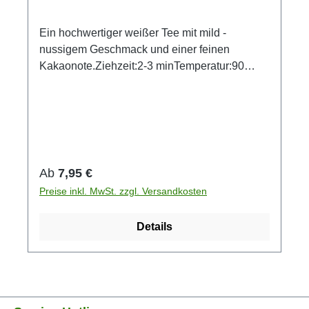
Ein hochwertiger weißer Tee mit mild -
nussigem Geschmack und einer feinen
Kakaonote.Ziehzeit:2-3 minTemperatur:90
°CMenge pro Tasse:2-3 TL
Regulärer Preis:
Ab
7,95 €
Preise inkl. MwSt. zzgl. Versandkosten
Details