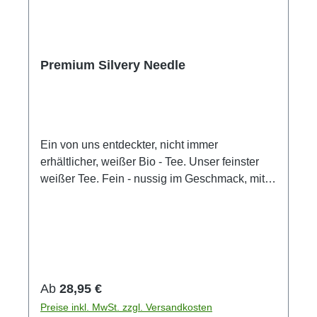
Premium Silvery Needle
Ein von uns entdeckter, nicht immer
erhältlicher, weißer Bio - Tee. Unser feinster
weißer Tee. Fein - nussig im Geschmack, mit
ebenmäßgen Blattknospen. Höchste
handwerkliche Kunst. Ziehzeit: 2-3 min
Temperatur: 70 °C Menge pro Tasse: 1 TL
Regulärer Preis:
Ab
28,95 €
Preise inkl. MwSt. zzgl. Versandkosten