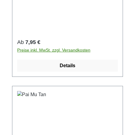
°CMenge pro Tasse:2-3 TLZutaten:Weißer Tee,
Aroma, Sonnenblumenblüten
Regulärer Preis:
Ab
7,95 €
Preise inkl. MwSt. zzgl. Versandkosten
Details