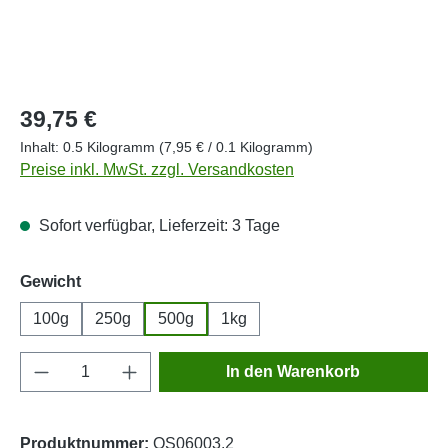
Regulärer Preis:
39,75 €
Inhalt:
0.5 Kilogramm
(7,95 € / 0.1 Kilogramm)
Preise inkl. MwSt. zzgl. Versandkosten
Sofort verfügbar, Lieferzeit: 3 Tage
auswählen
Gewicht
100g
250g
500g
1kg
Produkt Anzahl: Gib den gewünschten Wert e
In den Warenkorb
Produktnummer:
OS06003.2