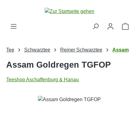
Zum Hauptinhalt springen
Ware
Tee
Schwarztee
Reiner Schwarztee
Assam
Assam Goldregen TGFOP
Teeshop Aschaffenburg & Hanau
Bildergalerie überspringen