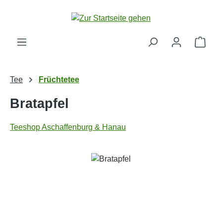
Zum Hauptinhalt springen
Ware
Tee
Früchtetee
Bratapfel
Teeshop Aschaffenburg & Hanau
Bildergalerie überspringen