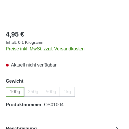
Regulärer Preis:
4,95 €
Inhalt:
0.1 Kilogramm
Preise inkl. MwSt. zzgl. Versandkosten
Aktuell nicht verfügbar
auswählen
Gewicht
100g
250g
500g
1kg
(Diese Option ist zurzeit nicht verfügbar.)
(Diese Option ist zurzeit nicht verfügbar.)
(Diese Option ist zurzeit nicht verfügbar.)
(Diese Option ist zurzeit nicht ver
Produktnummer:
OS01004
Beschreibung