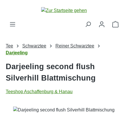
Zum Hauptinhalt springen
Ware
Tee
Schwarztee
Reiner Schwarztee
Darjeeling
Darjeeling second flush
Silverhill Blattmischung
Teeshop Aschaffenburg & Hanau
Bildergalerie überspringen