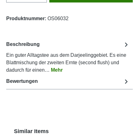
Produktnummer:
OS06032
Beschreibung
Ein guter Alltagstee aus dem Darjeelinggebiet. Es eine
Blattmischung der zweiten Ernte (second flush) und
dadurch für einen…
Mehr
Bewertungen
Produktgalerie überspringen
Similar Items