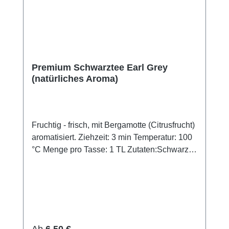
Premium Schwarztee Earl Grey
(natürliches Aroma)
Fruchtig - frisch, mit Bergamotte (Citrusfrucht)
aromatisiert. Ziehzeit: 3 min Temperatur: 100
°C Menge pro Tasse: 1 TL Zutaten:Schwarzer
Tee -Ceylon, -China, natürliches Aroma.
Regulärer Preis:
Ab
6,50 €