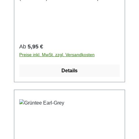
80 °C Menge pro Tasse: 1 TL
Zutaten:Schwarzer Tee, Aroma.
Regulärer Preis:
Ab
5,95 €
Preise inkl. MwSt. zzgl. Versandkosten
Details