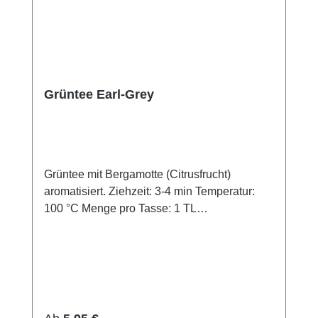
Grüntee Earl-Grey
Grüntee mit Bergamotte (Citrusfrucht)
aromatisiert. Ziehzeit: 3-4 min Temperatur:
100 °C Menge pro Tasse: 1 TL
Zutaten:Schwarzer Tee, Aroma.
Regulärer Preis: