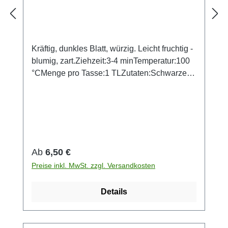
Kräftig, dunkles Blatt, würzig. Leicht fruchtig -
blumig, zart.Ziehzeit:3-4 minTemperatur:100
°CMenge pro Tasse:1 TLZutaten:Schwarzer
Tee, Kornblumenblüten, Aroma.
Regulärer Preis:
Ab
6,50 €
Preise inkl. MwSt. zzgl. Versandkosten
Details