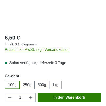
Regulärer Preis:
6,50 €
Inhalt:
0.1 Kilogramm
Preise inkl. MwSt. zzgl. Versandkosten
Sofort verfügbar, Lieferzeit: 3 Tage
auswählen
Gewicht
100g
250g
500g
1kg
Produkt Anzahl: Gib den gewünschten Wert e
In den Warenkorb