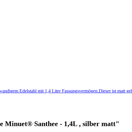
wandigem Edelstahl mit 1,4 Liter Fassungsvermögen.Dieser ist matt g
 Minuet® Santhee - 1,4L , silber matt"