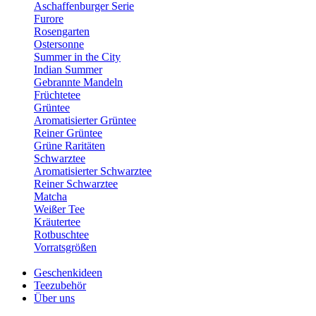
Aschaffenburger Serie
Furore
Rosengarten
Ostersonne
Summer in the City
Indian Summer
Gebrannte Mandeln
Früchtetee
Grüntee
Aromatisierter Grüntee
Reiner Grüntee
Grüne Raritäten
Schwarztee
Aromatisierter Schwarztee
Reiner Schwarztee
Matcha
Weißer Tee
Kräutertee
Rotbuschtee
Vorratsgrößen
Geschenkideen
Teezubehör
Über uns