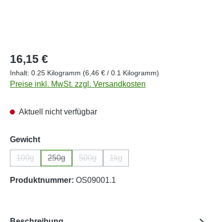
Regulärer Preis:
16,15 €
Inhalt:
0.25 Kilogramm
(6,46 € / 0.1 Kilogramm)
Preise inkl. MwSt. zzgl. Versandkosten
Aktuell nicht verfügbar
auswählen
Gewicht
100g
250g
500g
1kg
(Diese Option ist zurzeit nicht verfügbar.)
(Diese Option ist zurzeit nicht verfügbar.)
(Diese Option ist zurzeit nicht verfügbar.)
(Diese Option ist zurzeit nicht ver
Produktnummer:
OS09001.1
Beschreibung