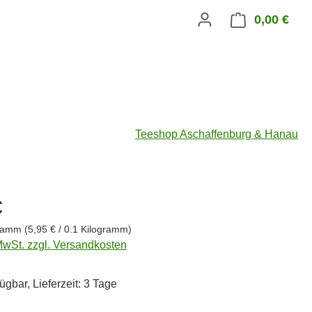
0,00 €
Ware
Teeshop Aschaffenburg & Hanau
eis:
€
gramm
(5,95 € / 0.1 Kilogramm)
 MwSt. zzgl. Versandkosten
ügbar, Lieferzeit: 3 Tage