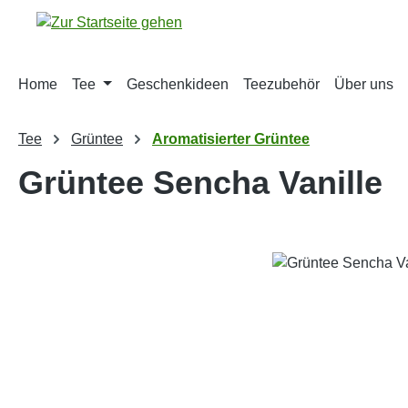
m Hauptinhalt springen
Zur Suche springen
Zur Hauptnavigation springen
Home
Tee
Geschenkideen
Teezubehör
Über uns
Tee
Grüntee
Aromatisierter Grüntee
Grüntee Sencha Vanille
Bildergalerie überspringen