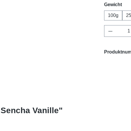
aus
Gewicht
100g
2
Produkt 
Produktnu
Sencha Vanille"