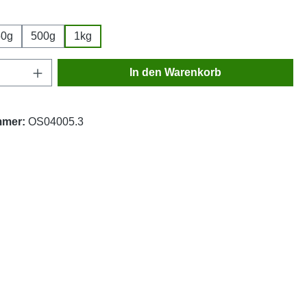
wählen
50g
500g
1kg
Anzahl: Gib den gewünschten Wert ein oder
In den Warenkorb
mmer:
OS04005.3