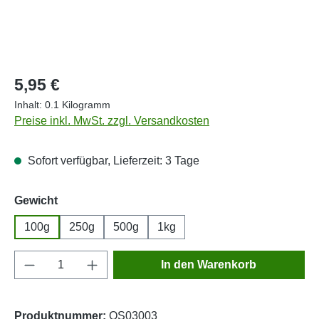
Regulärer Preis:
5,95 €
Inhalt:
0.1 Kilogramm
Preise inkl. MwSt. zzgl. Versandkosten
Sofort verfügbar, Lieferzeit: 3 Tage
auswählen
Gewicht
100g
250g
500g
1kg
Produkt Anzahl: Gib den gewünschten Wert e
In den Warenkorb
Produktnummer:
OS03003