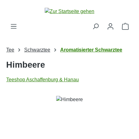
Zum Hauptinhalt springen
Ware
Tee
Schwarztee
Aromatisierter Schwarztee
Himbeere
Teeshop Aschaffenburg & Hanau
Bildergalerie überspringen