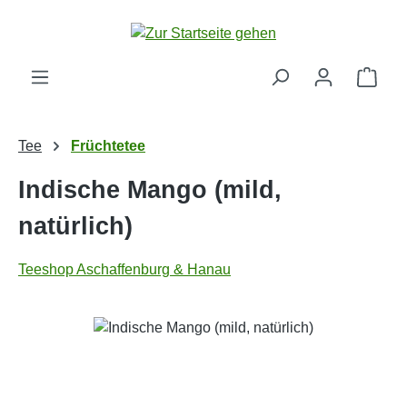
Zum Hauptinhalt springen
Ware
Tee
Früchtetee
Indische Mango (mild,
natürlich)
Teeshop Aschaffenburg & Hanau
Bildergalerie überspringen