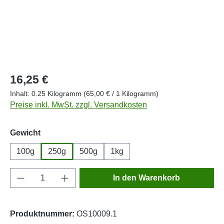
Regulärer Preis:
16,25 €
Inhalt:
0.25 Kilogramm
(65,00 € / 1 Kilogramm)
Preise inkl. MwSt. zzgl. Versandkosten
auswählen
Gewicht
100g
250g
500g
1kg
Produkt Anzahl: Gib den gewünschten Wert e
In den Warenkorb
Produktnummer:
OS10009.1