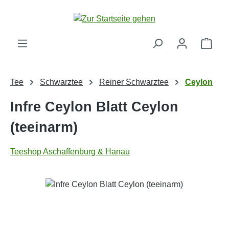
Zum Hauptinhalt springen
Ware
Tee
Schwarztee
Reiner Schwarztee
Ceylon
Infre Ceylon Blatt Ceylon
(teeinarm)
Teeshop Aschaffenburg & Hanau
Bildergalerie überspringen