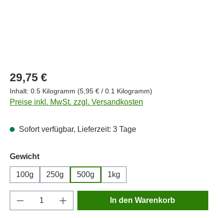
Regulärer Preis:
29,75 €
Inhalt:
0.5 Kilogramm
(5,95 € / 0.1 Kilogramm)
Preise inkl. MwSt. zzgl. Versandkosten
Sofort verfügbar, Lieferzeit: 3 Tage
auswählen
Gewicht
100g
250g
500g
1kg
Produkt Anzahl: Gib den gewünschten Wert e
In den Warenkorb