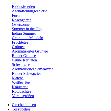
Exklusivserien
Aschaffenburger Serie
Furore
Rosengarten
Ostersonne
Summer in the City
Indian Summer
Gebrannte Mandeln
Früchtetee
Grüntee
Aromatisierter Grüntee
Reiner Grüntee
Grüne Raritäten
Schwarztee
Aromatisierter Schwarztee
Reiner Schwarztee
Matcha
Weißer Tee
Kräutertee
Rotbuschtee
Vorratsgrößen
Geschenkideen
Teezubehör