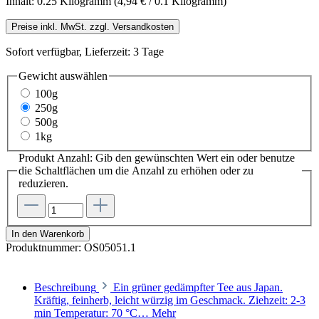
Inhalt:
0.25 Kilogramm
(4,94 € / 0.1 Kilogramm)
Preise inkl. MwSt. zzgl. Versandkosten
Sofort verfügbar, Lieferzeit: 3 Tage
Gewicht
auswählen
100g
250g
500g
1kg
Produkt Anzahl: Gib den gewünschten Wert ein oder benutze
die Schaltflächen um die Anzahl zu erhöhen oder zu
reduzieren.
In den Warenkorb
Produktnummer:
OS05051.1
Beschreibung
Ein grüner gedämpfter Tee aus Japan.
Kräftig, feinherb, leicht würzig im Geschmack. Ziehzeit: 2-3
min Temperatur: 70 °C…
Mehr