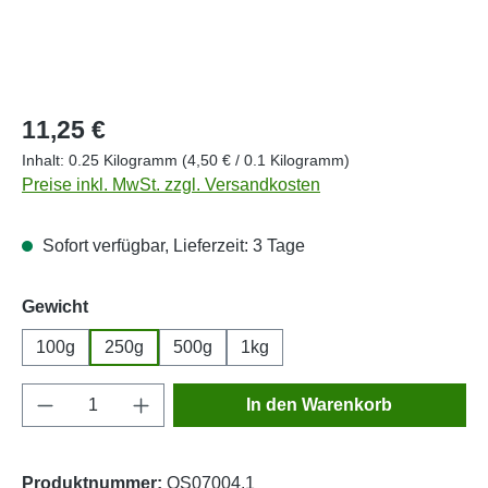
Regulärer Preis:
11,25 €
Inhalt:
0.25 Kilogramm
(4,50 € / 0.1 Kilogramm)
Preise inkl. MwSt. zzgl. Versandkosten
Sofort verfügbar, Lieferzeit: 3 Tage
auswählen
Gewicht
100g
250g
500g
1kg
Produkt Anzahl: Gib den gewünschten Wert e
In den Warenkorb
Produktnummer:
OS07004.1