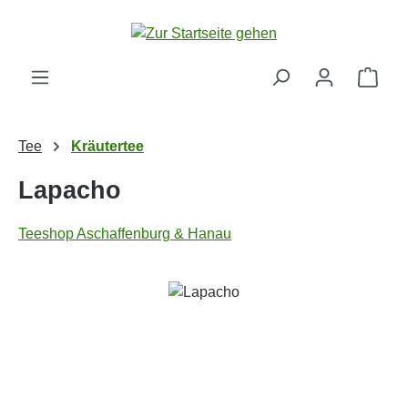
Zum Hauptinhalt springen
Ware
Tee
Kräutertee
Lapacho
Teeshop Aschaffenburg & Hanau
Bildergalerie überspringen