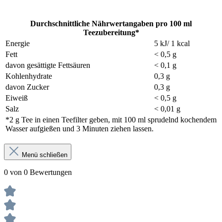
Durchschnittliche Nährwertangaben pro 100 ml
Teezubereitung*
Energie
5 kJ/ 1 kcal
Fett
< 0,5 g
davon gesättigte Fettsäuren
< 0,1 g
Kohlenhydrate
0,3 g
davon Zucker
0,3 g
Eiweiß
< 0,5 g
Salz
< 0,01 g
*2 g Tee in einen Teefilter geben, mit 100 ml sprudelnd kochendem
Wasser aufgießen und 3 Minuten ziehen lassen.
Menü schließen
0 von 0 Bewertungen