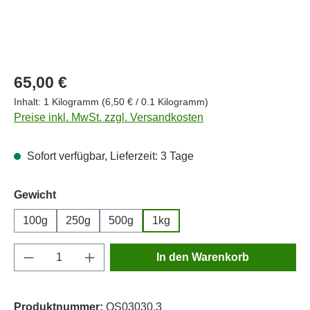
Regulärer Preis:
65,00 €
Inhalt:
1 Kilogramm
(6,50 € / 0.1 Kilogramm)
Preise inkl. MwSt. zzgl. Versandkosten
Sofort verfügbar, Lieferzeit: 3 Tage
auswählen
Gewicht
100g
250g
500g
1kg
Produkt Anzahl: Gib den gewünschten Wert e
In den Warenkorb
Produktnummer:
OS03030.3