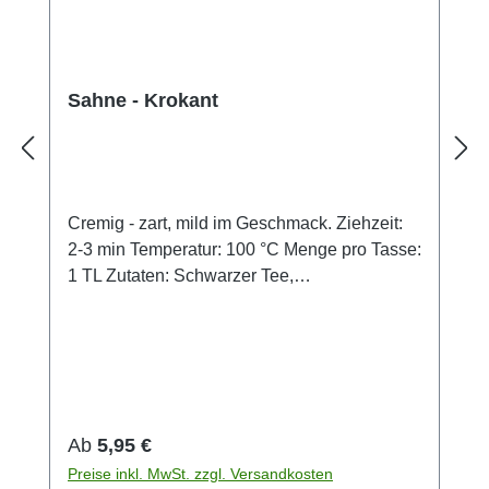
Sahne - Krokant
Cremig - zart, mild im Geschmack. Ziehzeit:
2-3 min Temperatur: 100 °C Menge pro Tasse:
1 TL Zutaten: Schwarzer Tee,
Katzenpfötchen, Krokantstreusel, Aroma
Regulärer Preis:
Ab
5,95 €
Preise inkl. MwSt. zzgl. Versandkosten