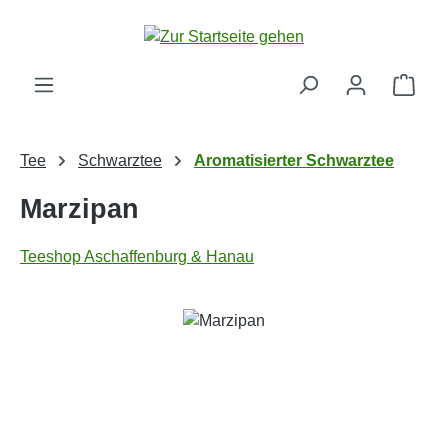
Zum Hauptinhalt springen
Ware
Tee
Schwarztee
Aromatisierter Schwarztee
Marzipan
Teeshop Aschaffenburg & Hanau
Bildergalerie überspringen