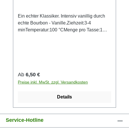
Ein echter Klassiker. Intensiv vanillig durch
echte Bourbon - Vanille.Ziehzeit:3-4
minTemperatur:100 °CMenge pro Tasse:1
TLZutaten:Schwarzer Tee, Aroma,
Vanillestücke (2%).
Regulärer Preis:
Ab
6,50 €
Preise inkl. MwSt. zzgl. Versandkosten
Details
Service-Hotline