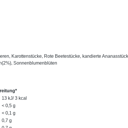
eeren, Karottenstücke, Rote Beetestücke, kandierte Ananasstü
len(2%), Sonnenblumenblüten
reitung*
13 kJ/ 3 kcal
< 0,5 g
< 0,1 g
0,7 g
0,7 g