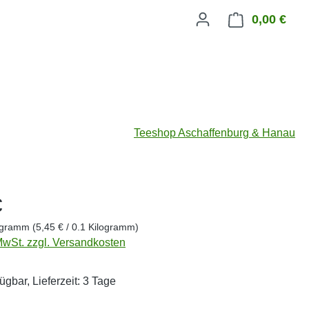
0,00 €
Ware
Teeshop Aschaffenburg & Hanau
eis:
€
logramm
(5,45 € / 0.1 Kilogramm)
 MwSt. zzgl. Versandkosten
ügbar, Lieferzeit: 3 Tage