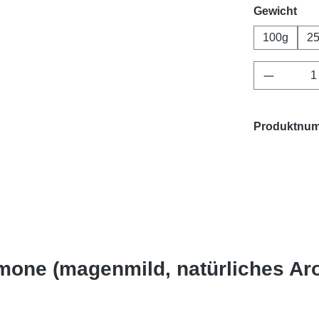
aus
Gewicht
100g
2
Produkt 
Produktnu
imone (magenmild, natürliches Ar