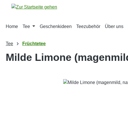
m Hauptinhalt springen
Zur Suche springen
Zur Hauptnavigation springen
Home
Tee
Geschenkideen
Teezubehör
Über uns
Tee
Früchtetee
Milde Limone (magenmild
Bildergalerie überspringen