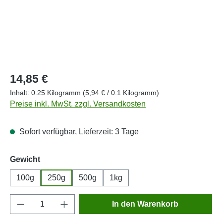
Regulärer Preis:
14,85 €
Inhalt:
0.25 Kilogramm
(5,94 € / 0.1 Kilogramm)
Preise inkl. MwSt. zzgl. Versandkosten
Sofort verfügbar, Lieferzeit: 3 Tage
auswählen
Gewicht
100g
250g
500g
1kg
Produkt Anzahl: Gib den gewünschten Wert e
In den Warenkorb