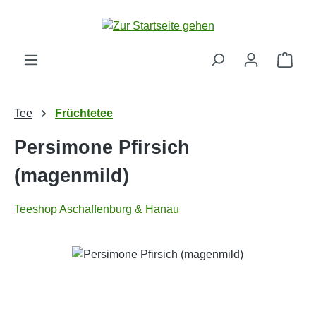
Zum Hauptinhalt springen
Ware
Tee
Früchtetee
Persimone Pfirsich
(magenmild)
Teeshop Aschaffenburg & Hanau
Bildergalerie überspringen