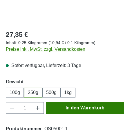
Regulärer Preis:
27,35 €
Inhalt:
0.25 Kilogramm
(10,94 € / 0.1 Kilogramm)
Preise inkl. MwSt. zzgl. Versandkosten
Sofort verfügbar, Lieferzeit: 3 Tage
auswählen
Gewicht
100g
250g
500g
1kg
Produkt Anzahl: Gib den gewünschten Wert e
In den Warenkorb
Produktnummer:
OS05001.1