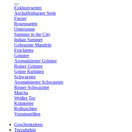
Exklusivserien
Aschaffenburger Serie
Furore
Rosengarten
Ostersonne
Summer in the City
Indian Summer
Gebrannte Mandeln
Früchtetee
Grüntee
Aromatisierter Grüntee
Reiner Grüntee
Grüne Raritäten
Schwarztee
Aromatisierter Schwarztee
Reiner Schwarztee
Matcha
Weißer Tee
Kräutertee
Rotbuschtee
Vorratsgrößen
Geschenkideen
Teezubehör