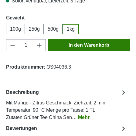
Sofort verfügbar, Lieferzeit: 3 Tage
auswählen
Gewicht
100g
250g
500g
1kg
Produkt Anzahl: Gib den gewünschten Wert e
In den Warenkorb
Produktnummer:
OS04036.3
Beschreibung
Mit Mango - Zitrus Geschmack. Ziehzeit: 2 min
Temperatur: 90 °C Menge pro Tasse: 1 TL
Zutaten:Grüner Tee China Sen…
Mehr
Bewertungen