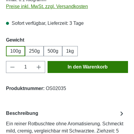
Preise inkl. MwSt. zzgl. Versandkosten
Sofort verfügbar, Lieferzeit: 3 Tage
auswählen
Gewicht
100g
250g
500g
1kg
Produkt Anzahl: Gib den gewünschten Wert e
In den Warenkorb
Produktnummer:
OS02035
Beschreibung
Ein reiner Rotbuschtee ohne Aromatisierung. Schmeckt
mild, cremig, vergleichbar mit Schwarztee. Ziehzeit: 5