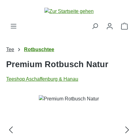
Zum Hauptinhalt springen
Ware
Tee
Rotbuschtee
Premium Rotbusch Natur
Teeshop Aschaffenburg & Hanau
Bildergalerie überspringen