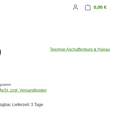
0,00 €
Ware
)
Teeshop Aschaffenburg & Hanau
eis:
logramm
 MwSt. zzgl. Versandkosten
ügbar, Lieferzeit: 3 Tage