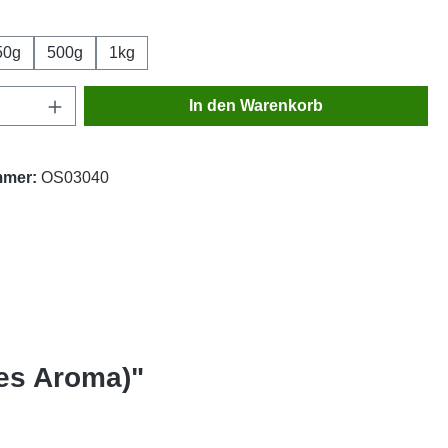
wählen
50g
500g
1kg
Anzahl: Gib den gewünschten Wert ein oder
In den Warenkorb
mmer:
OS03040
hes Aroma)"