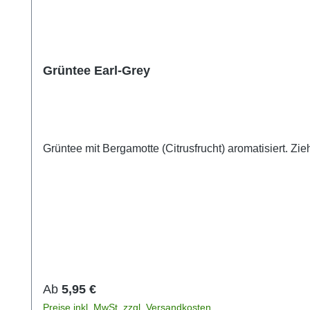
Grüntee Earl-Grey
Regulärer Preis:
Ab
5,95 €
Preise inkl. MwSt. zzgl. Versandkosten