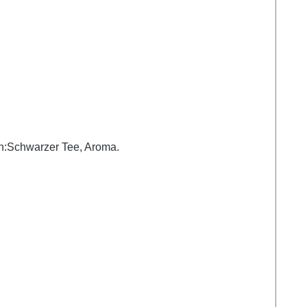
frucht) aromatisiert. Ziehzeit: 3-4 min Temperatur: 100 °C Menge pro Tasse: 1 TL Zutaten:Schwarzer Tee, Aroma.