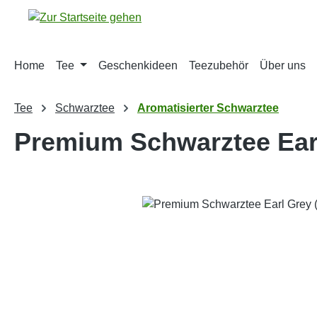
m Hauptinhalt springen
Zur Suche springen
Zur Hauptnavigation springen
Home
Tee
Geschenkideen
Teezubehör
Über uns
Tee
Schwarztee
Aromatisierter Schwarztee
Premium Schwarztee Earl
Bildergalerie überspringen