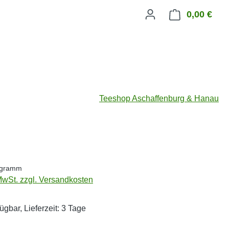
0,00 €
Ware
Teeshop Aschaffenburg & Hanau
eis:
logramm
 MwSt. zzgl. Versandkosten
ügbar, Lieferzeit: 3 Tage