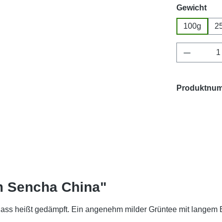
aus
Gewicht
100g
2
Produkt 
Produktnu
m Sencha China"
 dass heißt gedämpft. Ein angenehm milder Grüntee mit langem B