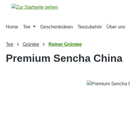
m Hauptinhalt springen
Zur Suche springen
Zur Hauptnavigation springen
Home
Tee
Geschenkideen
Teezubehör
Über uns
Tee
Grüntee
Reiner Grüntee
Premium Sencha China
Bildergalerie überspringen