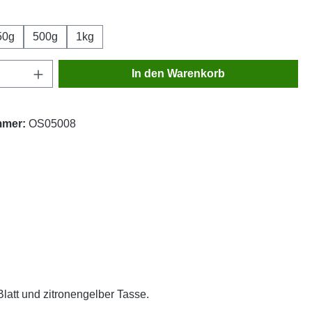
wählen
50g
500g
1kg
Anzahl: Gib den gewünschten Wert ein oder
In den Warenkorb
mmer:
OS05008
latt und zitronengelber Tasse.