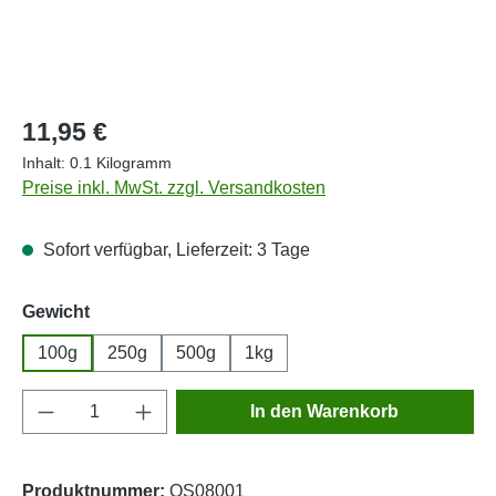
Regulärer Preis:
11,95 €
Inhalt:
0.1 Kilogramm
Preise inkl. MwSt. zzgl. Versandkosten
Sofort verfügbar, Lieferzeit: 3 Tage
auswählen
Gewicht
100g
250g
500g
1kg
Produkt Anzahl: Gib den gewünschten Wert e
In den Warenkorb
Produktnummer:
OS08001