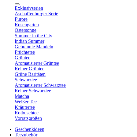
Exklusivserien
Aschaffenburger Serie
Furore
Rosengarten
Ostersonne
Summer in the City
Indian Summer
Gebrannte Mandeln
Früchtetee
Grüntee
Aromatisierter Grüntee
Reiner Grüntee
Grüne Raritäten
Schwarztee
Aromatisierter Schwarztee
Reiner Schwarztee
Matcha
Weißer Tee
Kräutertee
Rotbuschtee
Vorratsgrößen
Geschenkideen
Teezubehör