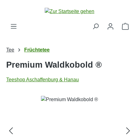
Zum Hauptinhalt springen
Ware
Tee
Früchtetee
Premium Waldkobold ®
Teeshop Aschaffenburg & Hanau
Bildergalerie überspringen