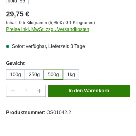
Regulärer Preis:
29,75 €
Inhalt:
0.5 Kilogramm
(5,95 € / 0.1 Kilogramm)
Preise inkl. MwSt. zzgl. Versandkosten
Sofort verfügbar, Lieferzeit: 3 Tage
auswählen
Gewicht
100g
250g
500g
1kg
Produkt Anzahl: Gib den gewünschten Wert e
In den Warenkorb
Produktnummer:
OS01042.2