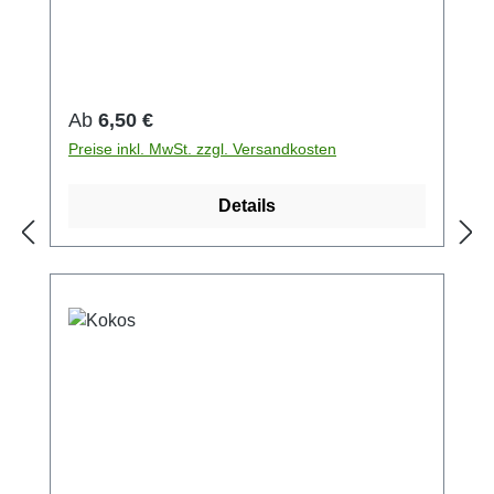
Südindien, -China, Kokosraspeln(25%),
Aroma, Mandelflakes(1,6%)
Regulärer Preis:
Ab
6,50 €
Preise inkl. MwSt. zzgl. Versandkosten
Details