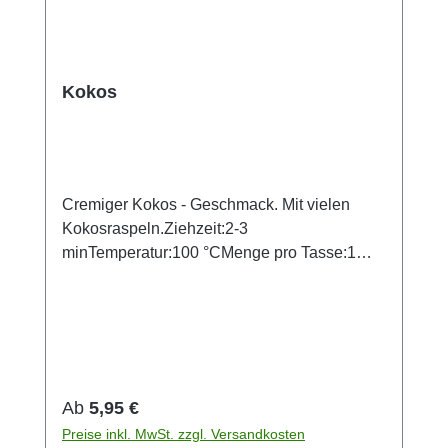
Kokos
Cremiger Kokos - Geschmack. Mit vielen
Kokosraspeln.Ziehzeit:2-3
minTemperatur:100 °CMenge pro Tasse:1
TLZutaten: Schwarzer Tee, Kokosflocken
(3%), Aroma
Regulärer Preis:
Ab
5,95 €
Preise inkl. MwSt. zzgl. Versandkosten