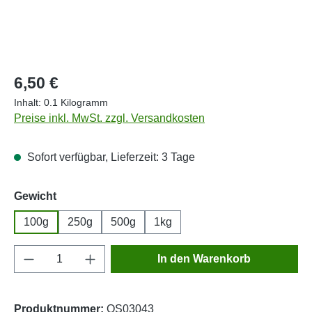
Regulärer Preis:
6,50 €
Inhalt:
0.1 Kilogramm
Preise inkl. MwSt. zzgl. Versandkosten
Sofort verfügbar, Lieferzeit: 3 Tage
auswählen
Gewicht
100g
250g
500g
1kg
Produkt Anzahl: Gib den gewünschten Wert e
In den Warenkorb
Produktnummer:
OS03043