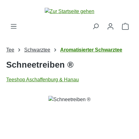
Zum Hauptinhalt springen
Ware
Tee
Schwarztee
Aromatisierter Schwarztee
Schneetreiben ®
Teeshop Aschaffenburg & Hanau
Bildergalerie überspringen