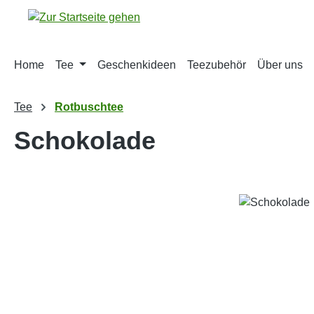
m Hauptinhalt springen
Zur Suche springen
Zur Hauptnavigation springen
Home
Tee
Geschenkideen
Teezubehör
Über uns
Tee
Rotbuschtee
Schokolade
Bildergalerie überspringen