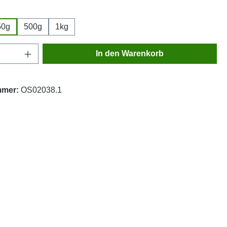
wählen
50g
500g
1kg
Anzahl: Gib den gewünschten Wert ein oder
In den Warenkorb
mmer:
OS02038.1