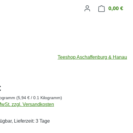
0,00 €
Ware
Teeshop Aschaffenburg & Hanau
eis:
€
ilogramm
(5,94 € / 0.1 Kilogramm)
 MwSt. zzgl. Versandkosten
ügbar, Lieferzeit: 3 Tage