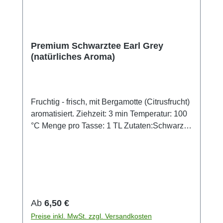
Premium Schwarztee Earl Grey
(natürliches Aroma)
Fruchtig - frisch, mit Bergamotte (Citrusfrucht)
aromatisiert. Ziehzeit: 3 min Temperatur: 100
°C Menge pro Tasse: 1 TL Zutaten:Schwarzer
Tee -Ceylon, -China, natürliches Aroma.
Regulärer Preis:
Ab
6,50 €
Preise inkl. MwSt. zzgl. Versandkosten