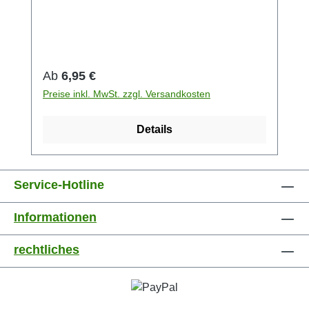
Geltung.Ziehzeit:5-8 minTemperatur:100
°CMenge pro Tasse:1 TLZutaten:Schwarzer
Tee (50%), Zimtstücke, Ingwerstücke, Nelken,
schwarzer Pfeffer, Kardamom.
Regulärer Preis:
Ab
6,95 €
Preise inkl. MwSt. zzgl. Versandkosten
Details
Service-Hotline
Informationen
rechtliches