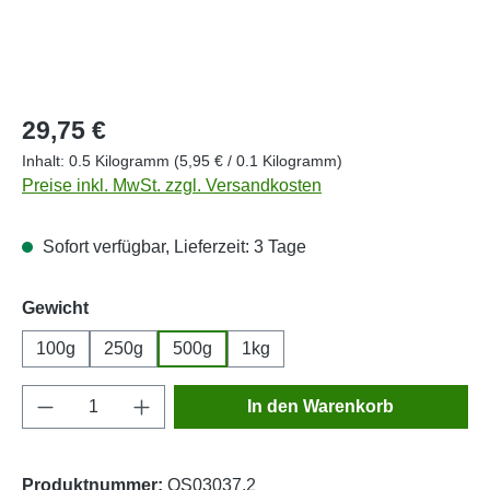
Regulärer Preis:
29,75 €
Inhalt:
0.5 Kilogramm
(5,95 € / 0.1 Kilogramm)
Preise inkl. MwSt. zzgl. Versandkosten
Sofort verfügbar, Lieferzeit: 3 Tage
auswählen
Gewicht
100g
250g
500g
1kg
Produkt Anzahl: Gib den gewünschten Wert e
In den Warenkorb
Produktnummer:
OS03037.2