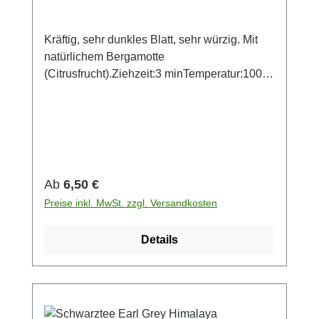
Kräftig, sehr dunkles Blatt, sehr würzig. Mit
natürlichem Bergamotte
(Citrusfrucht).Ziehzeit:3 minTemperatur:100
°CMenge pro Tasse:1 TLZutaten:Schwarzer
Tee -Assam, -China, natürliches Aroma
Regulärer Preis:
Ab
6,50 €
Preise inkl. MwSt. zzgl. Versandkosten
Details