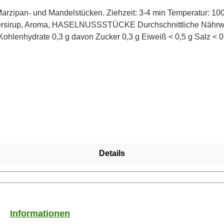
ratur: 100 °C Menge pro Tasse: 1 TL Zutaten:Schwarzer Tee,
ittliche Nährwertangaben pro 100 ml Teezubereitung* Energie 5 kJ/
sprudelnd kochendem Wasser aufgießen und 3 Minuten ziehen lassen.
Details
Informationen