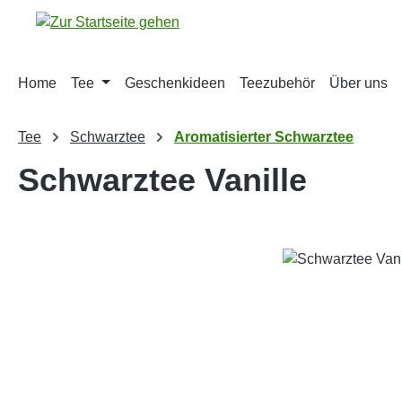
m Hauptinhalt springen
Zur Suche springen
Zur Hauptnavigation springen
Home
Tee
Geschenkideen
Teezubehör
Über uns
Tee
Schwarztee
Aromatisierter Schwarztee
Schwarztee Vanille
Bildergalerie überspringen