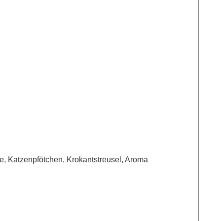
emperatur: 100 °C Menge pro Tasse: 1 TL Zutaten: Schwarzer Tee, Katzenpfötchen, Krokantstreusel, Aroma