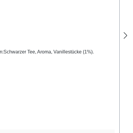
schmack, mit Karamellstücken. Ziehzeit: 3-4 min Temperatur: 100 °C Menge pro Tasse: 1 TL Zutaten:Schwarzer Tee, Aroma, Vanillestücke (1%).