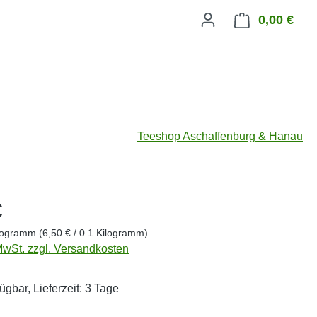
0,00 €
Ware
Teeshop Aschaffenburg & Hanau
eis:
€
ilogramm
(6,50 € / 0.1 Kilogramm)
 MwSt. zzgl. Versandkosten
ügbar, Lieferzeit: 3 Tage