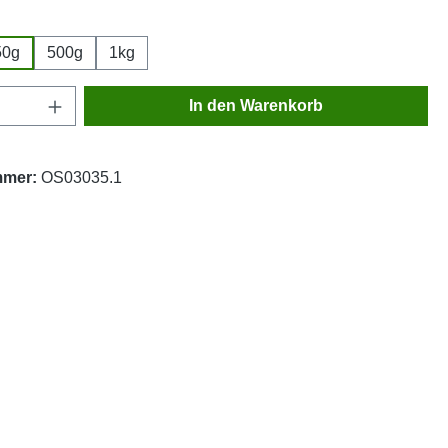
wählen
50g
500g
1kg
Anzahl: Gib den gewünschten Wert ein oder
In den Warenkorb
mmer:
OS03035.1