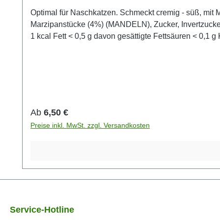
Optimal für Naschkatzen. Schmeckt cremig - süß, mit Marzipan- und Mandelstücken. Ziehzeit: 3-4 min Tempe
Marzipanstücke (4%) (MANDELN), Zucker, Invertzuckersirup, Aroma, HASELNUSSSTÜCKE Durchschn
1 kcal Fett < 0,5 g davon gesättigte Fettsäuren < 0,1 g Kohlenhydrate 0,3 g davon Zucker 0,3 g Eiweiß < 0,5 g Salz < 0,01 g *2 g Tee in einen Teefilter geben, mit 100 ml
Regulärer Preis:
Ab
6,50 €
Preise inkl. MwSt. zzgl. Versandkosten
Service-Hotline