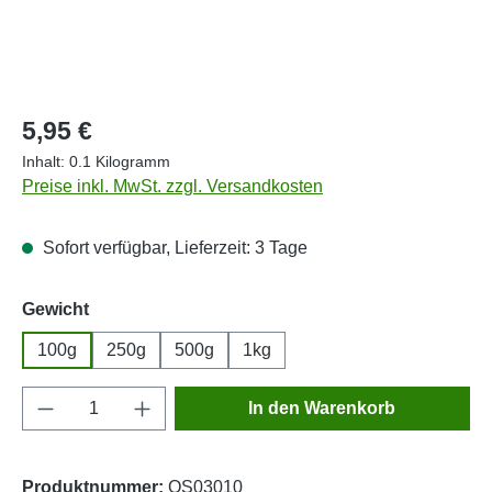
Regulärer Preis:
5,95 €
Inhalt:
0.1 Kilogramm
Preise inkl. MwSt. zzgl. Versandkosten
Sofort verfügbar, Lieferzeit: 3 Tage
auswählen
Gewicht
100g
250g
500g
1kg
Produkt Anzahl: Gib den gewünschten Wert e
In den Warenkorb
Produktnummer:
OS03010