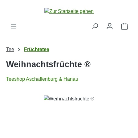
Zum Hauptinhalt springen
Ware
Tee
Früchtetee
Weihnachtsfrüchte ®
Teeshop Aschaffenburg & Hanau
Bildergalerie überspringen