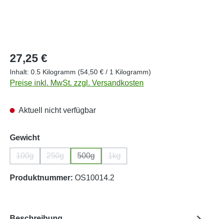
Regulärer Preis:
27,25 €
Inhalt:
0.5 Kilogramm
(54,50 € / 1 Kilogramm)
Preise inkl. MwSt. zzgl. Versandkosten
Aktuell nicht verfügbar
auswählen
Gewicht
100g
250g
500g
1kg
(Diese Option ist zurzeit nicht verfügbar.)
(Diese Option ist zurzeit nicht verfügbar.)
(Diese Option ist zurzeit nicht verfügbar.)
(Diese Option ist zurzeit nicht ver
Produktnummer:
OS10014.2
Beschreibung