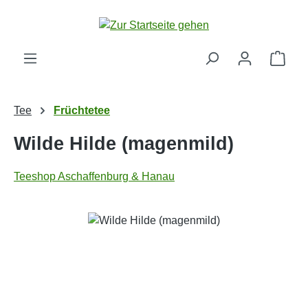
Zum Hauptinhalt springen
Ware
Tee
Früchtetee
Wilde Hilde (magenmild)
Teeshop Aschaffenburg & Hanau
Bildergalerie überspringen