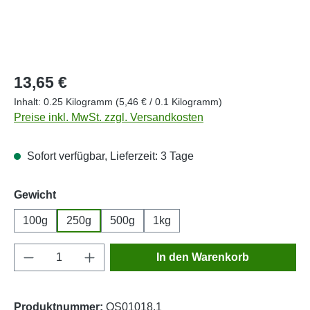
Regulärer Preis:
13,65 €
Inhalt:
0.25 Kilogramm
(5,46 € / 0.1 Kilogramm)
Preise inkl. MwSt. zzgl. Versandkosten
Sofort verfügbar, Lieferzeit: 3 Tage
auswählen
Gewicht
100g
250g
500g
1kg
Produkt Anzahl: Gib den gewünschten Wert e
In den Warenkorb
Produktnummer:
OS01018.1